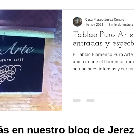
Casa Museo Jerez Centro
14 nov 2021
8 min de lectura
Tablao Puro Arte J
entradas y espect
El Tablao Flamenco Puro Arte
única donde el flamenco tradi
actuaciones intensas y cercan
visitante la oportunidad de vi
persona. Ideal para amantes de
andaluza.
ás en nuest
ro blog de Jere