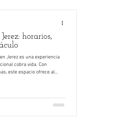
erez: horarios,
áculo
 en Jerez es una experiencia
cional cobra vida. Con
as, este espacio ofrece al
vir el duende en primera
l arte, la cultura y el alma
z