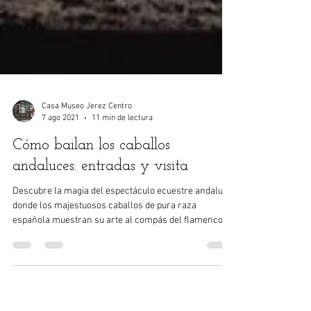
Casa Museo Jerez Centro
7 ago 2021
11 min de lectura
Cómo bailan los caballos
andaluces: entradas y visita
Descubre la magia del espectáculo ecuestre andaluz,
donde los majestuosos caballos de pura raza
española muestran su arte al compás del flamenco.
Este artículo te transportará a una experiencia visual
y cultural única, desvelando los secretos de una
tradición centenaria que sigue emocionando al mundo