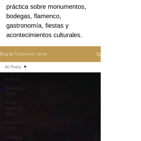
práctica sobre monumentos,
bodegas, flamenco,
gastronomía, fiestas y
acontecimientos culturales.
Blog de Turismo en Jerez
All Posts
All Posts
Eventos en
Jerez
Dónde
comer en
Jerez
Qué ver en
Jerez
Consejos