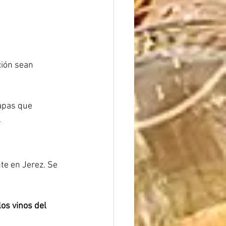
ción sean 
tapas que 
.
e en Jerez. Se 
los vinos del 