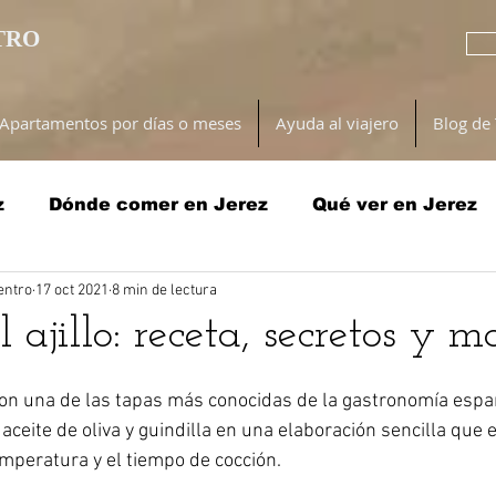
TRO
Apartamentos por días o meses
Ayuda al viajero
Blog de 
z
Dónde comer en Jerez
Qué ver en Jerez
entro
17 oct 2021
8 min de lectura
ez
ajillo: receta, secretos y m
son una de las tapas más conocidas de la gastronomía españ
ceite de oliva y guindilla en una elaboración sencilla que e
mperatura y el tiempo de cocción.