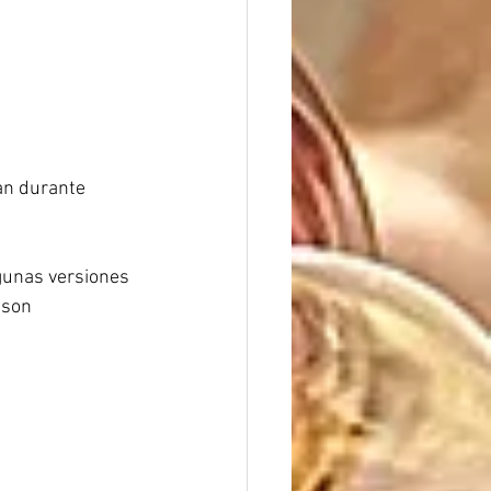
an durante 
gunas versiones 
 son 