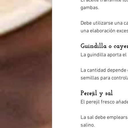
El aceite transmite lo
gambas.
Debe utilizarse una ca
una elaboración exce
Guindilla o caye
La guindilla aporta el
La cantidad depende d
semillas para control
Perejil y sal
El perejil fresco añad
La sal debe emplears
salino.