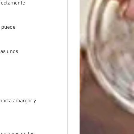
rrectamente 
a puede 
nas unos 
porta amargor y 