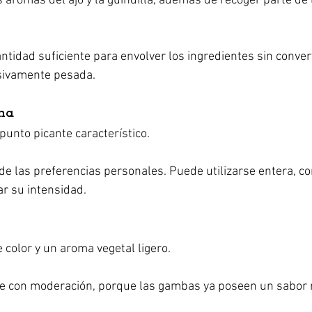
s aromas del ajo y la guindilla, además de recoger parte de 
ntidad suficiente para envolver los ingredientes sin convert
sivamente pesada.
na
 punto picante característico.
e las preferencias personales. Puede utilizarse entera, cor
ar su intensidad.
e color y un aroma vegetal ligero.
e con moderación, porque las gambas ya poseen un sabor 