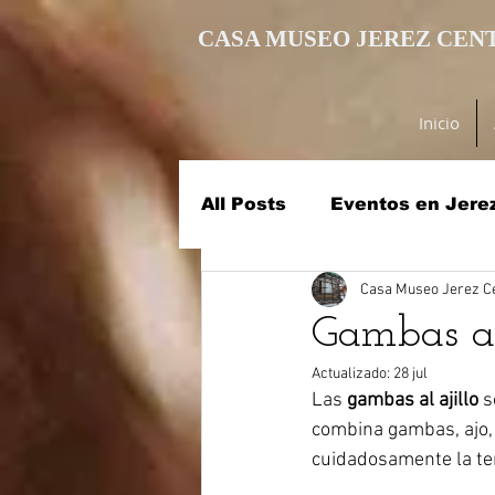
UA-195580190-1
CASA MUSEO JEREZ CEN
Inicio
All Posts
Eventos en Jere
Casa Museo Jerez C
Consejos para visitar Jer
Gambas al 
Actualizado:
28 jul
Las 
gambas al ajillo
 
combina gambas, ajo, a
cuidadosamente la te