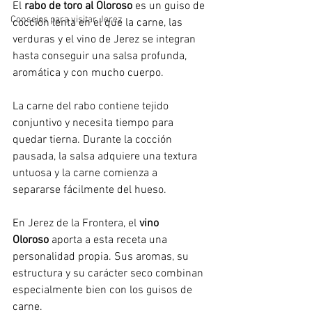
El 
rabo de toro al Oloroso
 es un guiso de 
Consejos para visitar Jerez
cocción lenta en el que la carne, las 
verduras y el vino de Jerez se integran 
hasta conseguir una salsa profunda, 
aromática y con mucho cuerpo.
La carne del rabo contiene tejido 
conjuntivo y necesita tiempo para 
quedar tierna. Durante la cocción 
pausada, la salsa adquiere una textura 
untuosa y la carne comienza a 
separarse fácilmente del hueso.
En Jerez de la Frontera, el 
vino 
Oloroso
 aporta a esta receta una 
personalidad propia. Sus aromas, su 
estructura y su carácter seco combinan 
especialmente bien con los guisos de 
carne. 