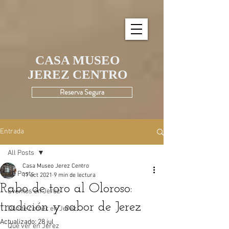
UA-195580190-1
CASA MUSEO
JEREZ CENTRO
Reserva Segura
Entrada
All Posts
Casa Museo Jerez Centro
All Posts
17 oct 2021
9 min de lectura
Rabo de toro al Oloroso:
Eventos en Jerez
tradición y sabor de Jerez
Dónde comer en Jerez
Actualizado:
28 jul
Qué ver en Jerez