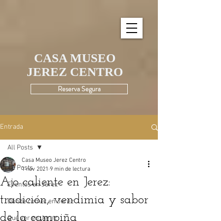
UA-195580190-1
CASA MUSEO
JEREZ CENTRO
Reserva Segura
Entrada
All Posts
Casa Museo Jerez Centro
All Posts
1 nov 2021
9 min de lectura
Ajo caliente en Jerez:
Eventos en Jerez
tradición, vendimia y sabor
Dónde comer en Jerez
de la campiña
Qué ver en Jerez