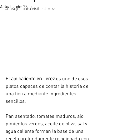
Actualizado:
28 jul
Consejos para visitar Jerez
El 
ajo caliente en Jerez
 es uno de esos 
platos capaces de contar la historia de 
una tierra mediante ingredientes 
sencillos.
Pan asentado, tomates maduros, ajo, 
pimientos verdes, aceite de oliva, sal y 
agua caliente forman la base de una 
receta profundamente relacionada con 