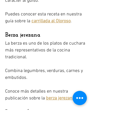
carácter al guiso.
Puedes conocer esta receta en nuestra 
guía sobre la 
carrillada al Oloroso
.
Berza jerezana
La berza es uno de los platos de cuchara 
más representativos de la cocina 
tradicional.
Combina legumbres, verduras, carnes y 
embutidos.
Conoce más detalles en nuestra 
publicación sobre la 
berza jerezana
.
Pescaíto frito
El pescaíto frito conecta la gastronomía 
de Jerez con los productos y las 