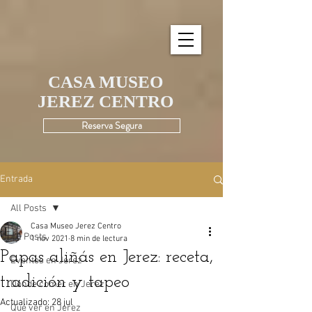
UA-195580190-1
CASA MUSEO
JEREZ CENTRO
Reserva Segura
Entrada
All Posts
Casa Museo Jerez Centro
All Posts
1 nov 2021
8 min de lectura
Papas aliñás en Jerez: receta,
Eventos en Jerez
tradición y tapeo
Dónde comer en Jerez
Actualizado:
28 jul
Qué ver en Jerez