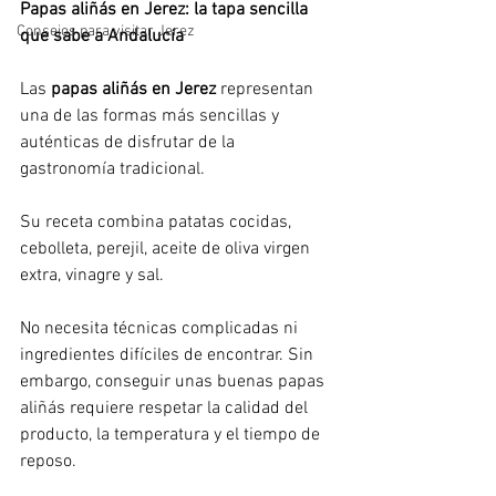
Papas aliñás en Jerez: la tapa sencilla 
Consejos para visitar Jerez
que sabe a Andalucía
Las 
papas aliñás en Jerez
 representan 
una de las formas más sencillas y 
auténticas de disfrutar de la 
gastronomía tradicional.
Su receta combina patatas cocidas, 
cebolleta, perejil, aceite de oliva virgen 
extra, vinagre y sal.
No necesita técnicas complicadas ni 
ingredientes difíciles de encontrar. Sin 
embargo, conseguir unas buenas papas 
aliñás requiere respetar la calidad del 
producto, la temperatura y el tiempo de 
reposo.