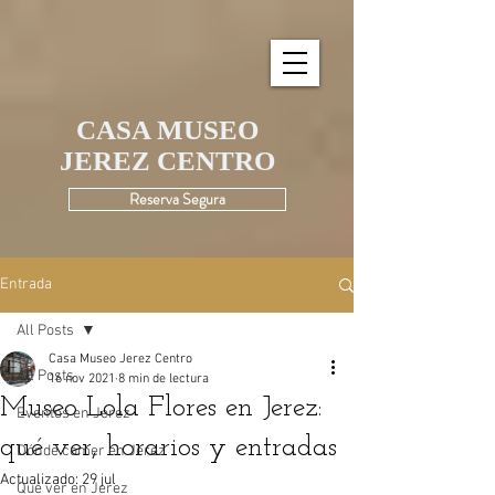
UA-195580190-1
CASA MUSEO
JEREZ CENTRO
Reserva Segura
Entrada
All Posts
Casa Museo Jerez Centro
All Posts
16 nov 2021
8 min de lectura
Museo Lola Flores en Jerez:
Eventos en Jerez
qué ver, horarios y entradas
Dónde comer en Jerez
Actualizado:
29 jul
Qué ver en Jerez